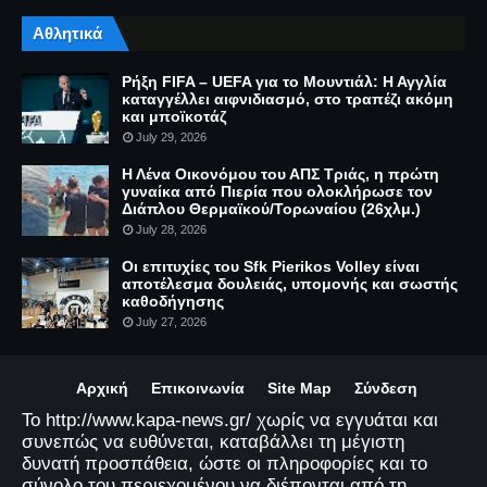
Αθλητικά
Ρήξη FIFA – UEFA για το Μουντιάλ: Η Αγγλία
καταγγέλλει αιφνιδιασμό, στο τραπέζι ακόμη
και μποϊκοτάζ
July 29, 2026
Η Λένα Οικονόμου του ΑΠΣ Τριάς, η πρώτη
γυναίκα από Πιερία που ολοκλήρωσε τον
Διάπλου Θερμαϊκού/Τορωναίου (26χλμ.)
July 28, 2026
Οι επιτυχίες του Sfk Pierikos Volley είναι
αποτέλεσμα δουλειάς, υπομονής και σωστής
καθοδήγησης
July 27, 2026
Αρχική
Επικοινωνία
Site Map
Σύνδεση
Το http://www.kapa-news.gr/ χωρίς να εγγυάται και
συνεπώς να ευθύνεται, καταβάλλει τη μέγιστη
δυνατή προσπάθεια, ώστε οι πληροφορίες και το
σύνολο του περιεχομένου να διέπονται από τη