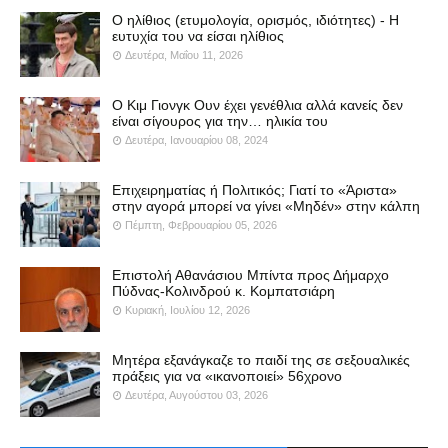
Ο ηλίθιος (ετυμολογία, ορισμός, ιδιότητες) - Η
ευτυχία του να είσαι ηλίθιος
Δευτέρα, Μαΐου 11, 2026
Ο Κιμ Γιονγκ Ουν έχει γενέθλια αλλά κανείς δεν
είναι σίγουρος για την… ηλικία του
Δευτέρα, Ιανουαρίου 08, 2024
Επιχειρηματίας ή Πολιτικός; Γιατί το «Άριστα»
στην αγορά μπορεί να γίνει «Μηδέν» στην κάλπη
Πέμπτη, Φεβρουαρίου 05, 2026
Επιστολή Αθανάσιου Μπίντα προς Δήμαρχο
Πύδνας-Κολινδρού κ. Κομπατσιάρη
Κυριακή, Ιουλίου 12, 2026
Μητέρα εξανάγκαζε το παιδί της σε σεξουαλικές
πράξεις για να «ικανοποιεί» 56χρονο
Δευτέρα, Αυγούστου 03, 2026