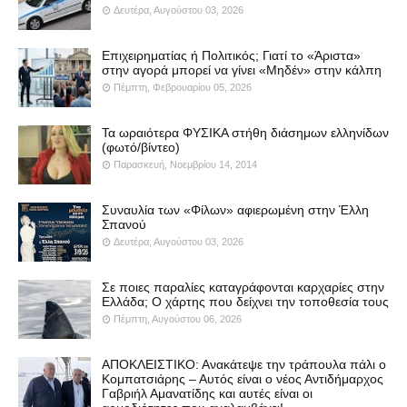
Δευτέρα, Αυγούστου 03, 2026
Επιχειρηματίας ή Πολιτικός; Γιατί το «Άριστα»
στην αγορά μπορεί να γίνει «Μηδέν» στην κάλπη
Πέμπτη, Φεβρουαρίου 05, 2026
Τα ωραιότερα ΦΥΣΙΚΑ στήθη διάσημων ελληνίδων
(φωτό/βίντεο)
Παρασκευή, Νοεμβρίου 14, 2014
Συναυλία των «Φίλων» αφιερωμένη στην Έλλη
Σπανού
Δευτέρα, Αυγούστου 03, 2026
Σε ποιες παραλίες καταγράφονται καρχαρίες στην
Ελλάδα; Ο χάρτης που δείχνει την τοποθεσία τους
Πέμπτη, Αυγούστου 06, 2026
ΑΠΟΚΛΕΙΣΤΙΚΟ: Ανακάτεψε την τράπουλα πάλι ο
Κομπατσιάρης – Αυτός είναι ο νέος Αντιδήμαρχος
Γαβριήλ Αμανατίδης και αυτές είναι οι