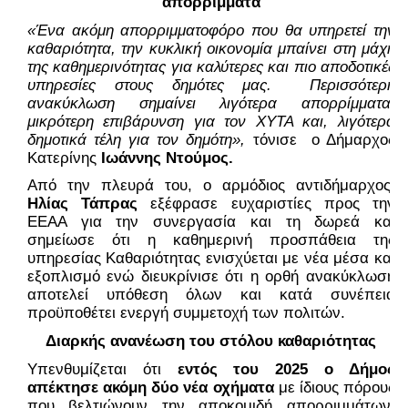
απορρίμματα
«Ένα ακόμη απορριμματοφόρο που θα υπηρετεί την 
καθαριότητα, την κυκλική οικονομία μπαίνει στη μάχη 
της καθημερινότητας για καλύτερες και πιο αποδοτικές 
υπηρεσίες στους δημότες μας.  Περισσότερη 
ανακύκλωση σημαίνει λιγότερα απορρίμματα, 
μικρότερη επιβάρυνση για τον ΧΥΤΑ και, λιγότερα 
δημοτικά τέλη για τον δημότη»,
 τόνισε  ο Δήμαρχος 
Κατερίνης 
Ιωάννης Ντούμος.
Από την πλευρά του, ο αρμόδιος αντιδήμαρχος, 
Ηλίας Τάπρας
 εξέφρασε ευχαριστίες προς την 
ΕΕΑΑ για την συνεργασία και τη δωρεά και 
σημείωσε ότι η καθημερινή προσπάθεια της 
υπηρεσίας Καθαριότητας ενισχύεται με νέα μέσα και 
εξοπλισμό ενώ διευκρίνισε ότι η ορθή ανακύκλωση 
αποτελεί υπόθεση όλων και κατά συνέπεια 
προϋποθέτει ενεργή συμμετοχή των πολιτών.
Διαρκής ανανέωση του στόλου καθαριότητας
Υπενθυμίζεται ότι 
εντός του 2025 ο Δήμος 
απέκτησε ακόμη δύο νέα οχήματα
 με ίδιους πόρους 
που βελτιώνουν την αποκομιδή απορριμμάτων, 