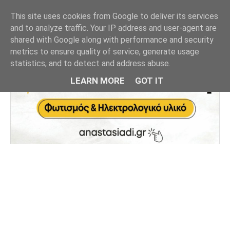
This site uses cookies from Google to deliver its services
and to analyze traffic. Your IP address and user-agent are
shared with Google along with performance and security
metrics to ensure quality of service, generate usage
statistics, and to detect and address abuse.
LEARN MORE
GOT IT