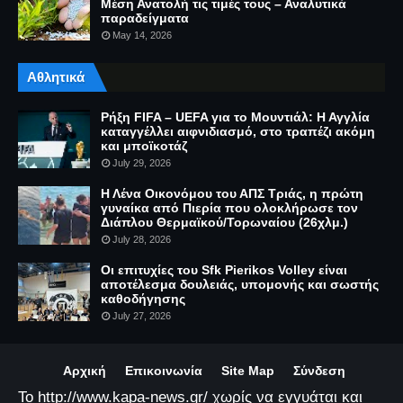
Μέση Ανατολή τις τιμές τους – Αναλυτικά
παραδείγματα
May 14, 2026
Αθλητικά
Ρήξη FIFA – UEFA για το Μουντιάλ: Η Αγγλία
καταγγέλλει αιφνιδιασμό, στο τραπέζι ακόμη
και μποϊκοτάζ
July 29, 2026
Η Λένα Οικονόμου του ΑΠΣ Τριάς, η πρώτη
γυναίκα από Πιερία που ολοκλήρωσε τον
Διάπλου Θερμαϊκού/Τορωναίου (26χλμ.)
July 28, 2026
Οι επιτυχίες του Sfk Pierikos Volley είναι
αποτέλεσμα δουλειάς, υπομονής και σωστής
καθοδήγησης
July 27, 2026
Αρχική
Επικοινωνία
Site Map
Σύνδεση
Το http://www.kapa-news.gr/ χωρίς να εγγυάται και