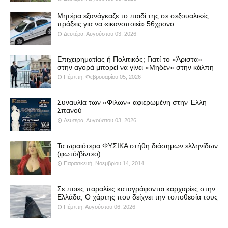
Μητέρα εξανάγκαζε το παιδί της σε σεξουαλικές
πράξεις για να «ικανοποιεί» 56χρονο
Δευτέρα, Αυγούστου 03, 2026
Επιχειρηματίας ή Πολιτικός; Γιατί το «Άριστα»
στην αγορά μπορεί να γίνει «Μηδέν» στην κάλπη
Πέμπτη, Φεβρουαρίου 05, 2026
Συναυλία των «Φίλων» αφιερωμένη στην Έλλη
Σπανού
Δευτέρα, Αυγούστου 03, 2026
Τα ωραιότερα ΦΥΣΙΚΑ στήθη διάσημων ελληνίδων
(φωτό/βίντεο)
Παρασκευή, Νοεμβρίου 14, 2014
Σε ποιες παραλίες καταγράφονται καρχαρίες στην
Ελλάδα; Ο χάρτης που δείχνει την τοποθεσία τους
Πέμπτη, Αυγούστου 06, 2026