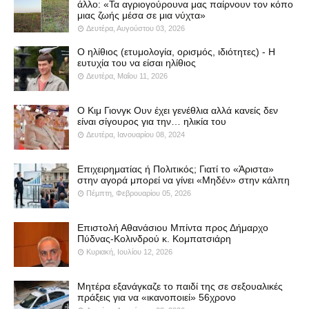
άλλο: «Τα αγριογούρουνα μας παίρνουν τον κόπο
μιας ζωής μέσα σε μια νύχτα»
Δευτέρα, Αυγούστου 03, 2026
Ο ηλίθιος (ετυμολογία, ορισμός, ιδιότητες) - Η
ευτυχία του να είσαι ηλίθιος
Δευτέρα, Μαΐου 11, 2026
Ο Κιμ Γιονγκ Ουν έχει γενέθλια αλλά κανείς δεν
είναι σίγουρος για την… ηλικία του
Δευτέρα, Ιανουαρίου 08, 2024
Επιχειρηματίας ή Πολιτικός; Γιατί το «Άριστα»
στην αγορά μπορεί να γίνει «Μηδέν» στην κάλπη
Πέμπτη, Φεβρουαρίου 05, 2026
Επιστολή Αθανάσιου Μπίντα προς Δήμαρχο
Πύδνας-Κολινδρού κ. Κομπατσιάρη
Κυριακή, Ιουλίου 12, 2026
Μητέρα εξανάγκαζε το παιδί της σε σεξουαλικές
πράξεις για να «ικανοποιεί» 56χρονο